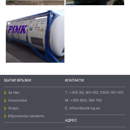
БЪРЗИ ВРЪЗКИ
КОНТАКТИ
За Нас
Т:
+359 32/ 901-102; 0359/ 901-103
Логистика
М:
+359 893/ 384 700
Услуги
E:
office@pimk-bg.eu
Европейски проекти
АДРЕС