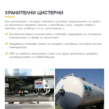
ХРАНИТЕЛНИ ЦИСТЕРНИ
Ние разполагаме с последно поколение цистерни предназначени за превоз
на хранителни продукти (блечни и производни, вина, плодови сокове и
нектари, олио, шоколад и т.н.), разполагащи с:
Висококачествена изолация която позволява поддържане на оптимална
температура по време на транспорт.
Подгряване-позволява превоз на продукти изискващи постоянна висока
температура.
ADR за превозна хранителен спирт (или други хранителни продукти
изискващипревоз по ADRконвенция)